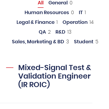
All
General
0
Human Resources
0
IT
1
Legal & Finance
1
Operation
14
QA
2
R&D
13
Sales, Marketing & BD
3
Student
5
Mixed-Signal Test &
Validation Engineer
(IR ROIC)