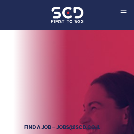
FIND A JOB – JOBS@SCD.CO.IL